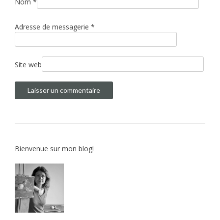
Nom
*
r
t
Adresse de messagerie
*
i
c
l
Site web
e
Bienvenue sur mon blog!