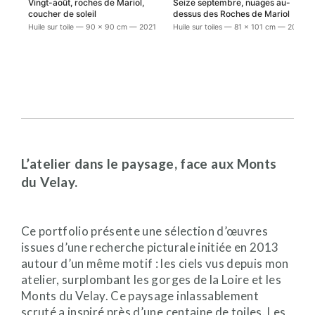
Vingt-août, roches de Mariol,
Seize septembre, nuages au-
coucher de soleil
dessus des Roches de Mariol
Huile sur toile — 90 x 90 cm — 2021
Huile sur toiles — 81 x 101 cm — 2021
L’atelier dans le paysage, face aux Monts
du Velay.
Ce portfolio présente une sélection d’œuvres
issues d’une recherche picturale initiée en 2013
autour d’un même motif : les ciels vus depuis mon
atelier, surplombant les gorges de la Loire et les
Monts du Velay. Ce paysage inlassablement
scruté a inspiré près d’une centaine de toiles. Les