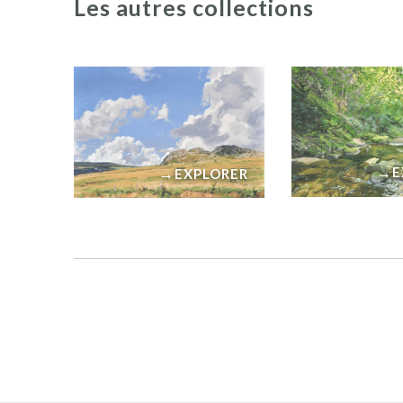
Les autres collections
→
→
E
EXPLORER