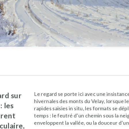
Le regard se porte ici avec une insistan
ard sur
hivernales des monts du Velay, lorsque l
 les
rapides saisies in situ, les formats se dép
urent
temps : le feutré d’un chemin sous la nei
enveloppent la vallée, ou la douceur d’u
culaire,