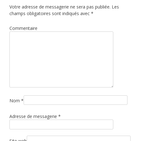
i
Votre adresse de messagerie ne sera pas publiée.
Les
champs obligatoires sont indiqués avec
*
g
a
Commentaire
t
i
o
n
d
e
l
’
Nom
*
a
r
Adresse de messagerie
*
t
i
c
Site web