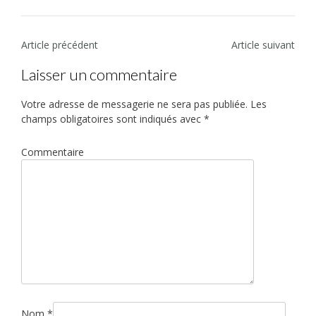
N
Article précédent
Article suivant
a
Laisser un commentaire
v
i
Votre adresse de messagerie ne sera pas publiée.
Les
champs obligatoires sont indiqués avec
*
g
a
Commentaire
t
i
o
n
d
e
l
’
Nom
*