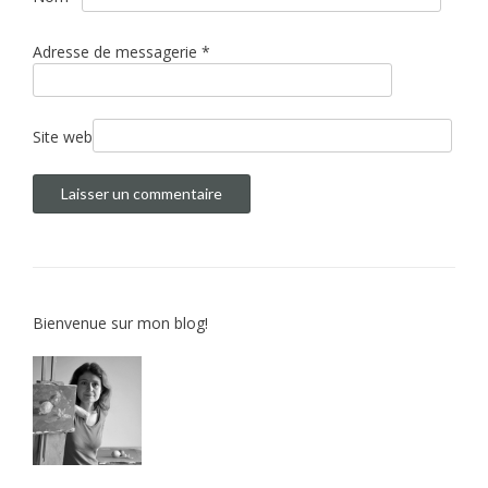
a
r
Adresse de messagerie
*
t
i
c
Site web
l
e
Bienvenue sur mon blog!